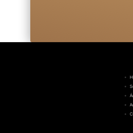
H
S
Á
A
C